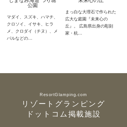
しまなみ海道 つり堀
未来心の丘
公園
まっ白な大理石で作られた
マダイ、スズキ、ハマチ、
広大な庭園『未来心の
クロソイ、イサキ、ヒラ
丘』。 広島県出身の彫刻
メ、クロダイ（チヌ）、メ
家・杭…
バルなどの…
ResortGlamping.com
リゾートグランピング
ドットコム掲載施設