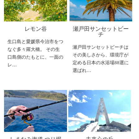
レモン谷
瀬戸田サンセットビー
チ
生口島と愛媛県今治市をつ
瀬戸田サンセットビーチは
なぐ多々羅大橋。 その生
その美しさから、環境庁が
口島側のたもとに、一面の
定める日本の水浴場88選に
レ…
選ばれ…