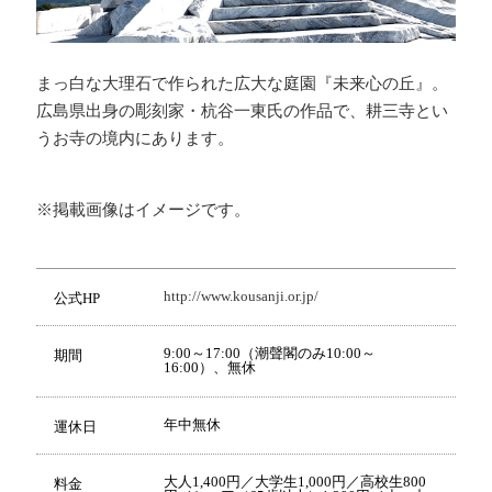
まっ白な大理石で作られた広大な庭園『未来心の丘』。
広島県出身の彫刻家・杭谷一東氏の作品で、耕三寺とい
うお寺の境内にあります。
※掲載画像はイメージです。
http://www.kousanji.or.jp/
公式HP
9:00～17:00（潮聲閣のみ10:00～
期間
16:00）、無休
年中無休
運休日
大人1,400円／大学生1,000円／高校生800
料金