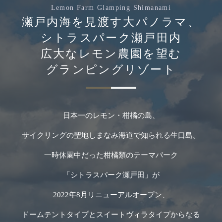
Lemon Farm Glamping Shimanami
瀬戸内海を見渡す大パノラマ、
シトラスパーク瀬戸田内
広大なレモン農園を望む
グランピングリゾート
日本一のレモン・柑橘の島、
サイクリングの聖地しまなみ海道で知られる生口島。
一時休園中だった柑橘類のテーマパーク
「シトラスパーク瀬戸田」が
2022年8月リニューアルオープン、
ドームテントタイプとスイートヴィラタイプからなる