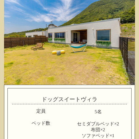
ドッグスイートヴィラ
定員
5名
ベッド数
セミダブルベッド×2
布団×2
ソファベッド×1