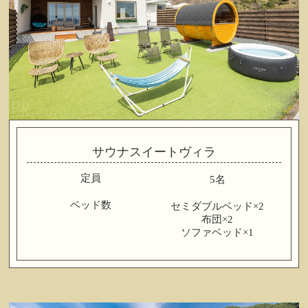
サウナスイートヴィラ
定員
5名
ベッド数
セミダブルベッド×2
布団×2
ソファベッド×1