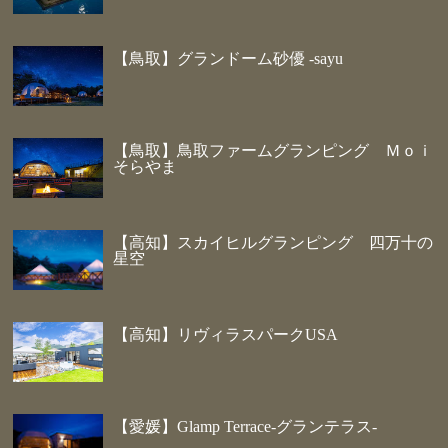
【鳥取】グランドーム砂優 -sayu
【鳥取】鳥取ファームグランピング Ｍｏｉ
そらやま
【高知】スカイヒルグランピング 四万十の
星空
【高知】リヴィラスパークUSA
【愛媛】Glamp Terrace-グランテラス-