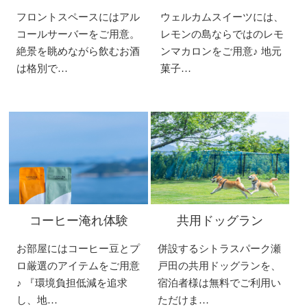
フロントスペースにはアル
ウェルカムスイーツには、
コールサーバーをご用意。
レモンの島ならではのレモ
絶景を眺めながら飲むお酒
ンマカロンをご用意♪ 地元
は格別で…
菓子…
コーヒー淹れ体験
共用ドッグラン
お部屋にはコーヒー豆とプ
併設するシトラスパーク瀬
ロ厳選のアイテムをご用意
戸田の共用ドッグランを、
♪ 『環境負担低減を追求
宿泊者様は無料でご利用い
し、地…
ただけま…